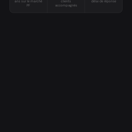
ans sur le marché
clients
délai de réponse
PF
accompagnés