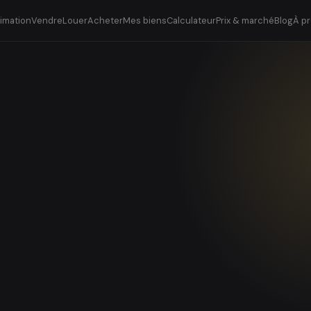
timation
Vendre
Louer
Acheter
Mes biens
Calculateur
Prix & marché
Blog
À p