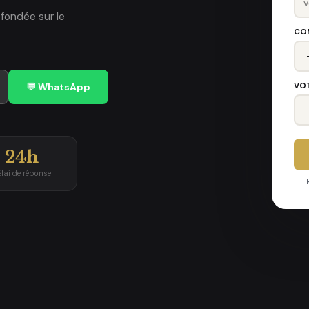
 fondée sur le
CO
VO
💬 WhatsApp
24h
élai de réponse