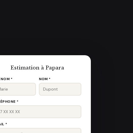
Estimation à Papara
ÉNOM *
NOM *
LÉPHONE *
IL *