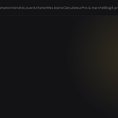
timation
Vendre
Louer
Acheter
Mes biens
Calculateur
Prix & marché
Blog
À p