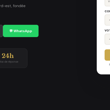
ord-est, fondée
CO
VO
💬 WhatsApp
24h
élai de réponse