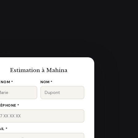
Estimation à Mahina
ÉNOM *
NOM *
LÉPHONE *
IL *