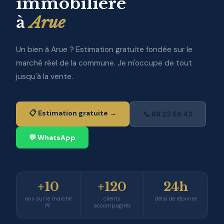
immobilière
à
Arue
Un bien à Arue ? Estimation gratuite fondée sur le
marché réel de la commune. Je m'occupe de tout
jusqu'à la vente.
📋 Estimation gratuite →
📞 89 22 56 43
💬 WhatsApp
+10
+120
24h
ans sur le marché
clients
délai de réponse
PF
accompagnés