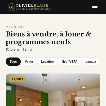
OLIVIER
BLAISE
OB
CONSEILLER IMMOBILIER
MES BIENS
Biens à vendre, à louer &
programmes neufs
10 biens · Tahiti
Tous
Vente
Location
Neuf VEFA
Locaux
À LOUER