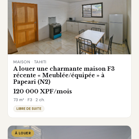
MAISON · TAHITI
A louer une charmante maison F3
récente « Meublée/équipée » à
Papeari (N2)
120 000 XPF/mois
73 m² · F3 · 2 ch.
LIBRE DE SUITE
À LOUER