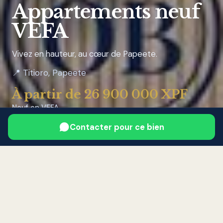
Appartements neuf
VEFA
Vivez en hauteur, au cœur de Papeete.
📍 Titioro, Papeete
À partir de 26 900 000 XPF
Neuf en VEFA
Contacter pour ce bien
Me contacter
Accueil
›
Mes biens
›
Résidence Marama — Derniers
Appartements neuf VEFA