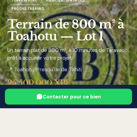
TERRAIN PLAT
VIABILISATION FACILE
PROCHE TARAVAO
Terrain de 800 m² à
Toahotu — Lot 1
Un terrain plat de 800 m², à 10 minutes de Taravao,
prêt à accueillir votre projet.
📍 Toahotu, Presqu'île de Tahiti
25 500 000 XPF
Contacter pour ce bien
Me contacter
🔄 Visite 360°
Accueil
›
Mes biens
›
Terrain de 800 m² à Toahotu — Lot 1